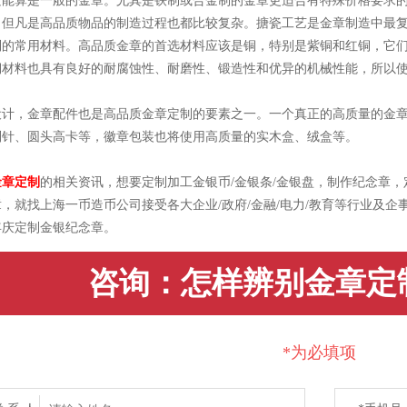
只能算是一般的金章。尤其是铁制或合金制的金章更适合有特殊价格要求
，但凡是高品质物品的制造过程也都比较复杂。搪瓷工艺是金章制造中最
制的常用材料。高品质金章的首选材料应该是铜，特别是紫铜和红铜，它
铜材料也具有良好的耐腐蚀性、耐磨性、锻造性和优异的机械性能，所以
，金章配件也是高品质金章定制的要素之一。一个真正的高质量的金章
别针、圆头高卡等，徽章包装也将使用高质量的实木盒、绒盒等。
金章定制
的相关资讯，想要定制加工金银币/金银条/金银盘，制作纪念章
，就找上海一币造币公司接受各大企业/政府/金融/电力/教育等行业及
年庆定制金银纪念章。
咨询：怎样辨别金章定
*为必填项