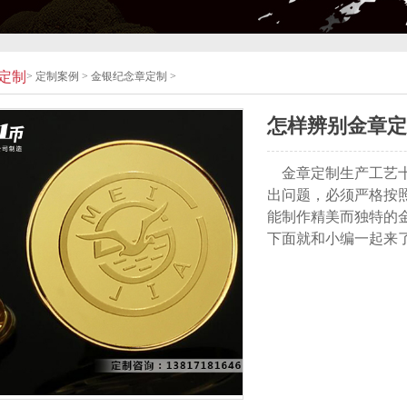
定制
>
定制案例
>
金银纪念章定制
>
怎样辨别金章定
金章定制生产工艺十
出问题，必须严格按
能制作精美而独特的
下面就和小编一起来