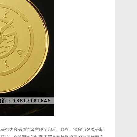
是否为高品质的金章呢？印刷、咬版、滴胶与烤漆等制