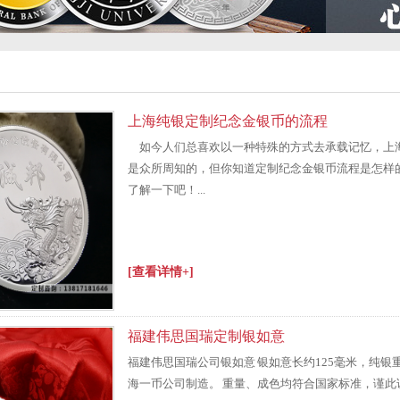
上海纯银定制纪念金银币的流程
如今人们总喜欢以一种特殊的方式去承载记忆，上
是众所周知的，但你知道定制纪念金银币流程是怎样
了解一下吧！...
[查看详情+]
福建伟思国瑞定制银如意
福建伟思国瑞公司银如意 银如意长约125毫米，纯银重
海一币公司制造。 重量、成色均符合国家标准，谨此证明