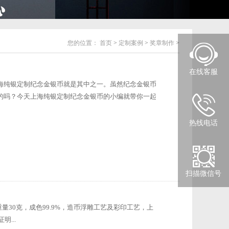
您的位置：
首页
>
定制案例
>
奖章制作
>
在线客服
海纯银定制纪念金银币就是其中之一。虽然纪念金银币
的吗？今天上海纯银定制纪念金银币的小编就带你一起
热线电话
扫描微信号
量30克，成色99.9%，造币浮雕工艺及彩印工艺，上
...