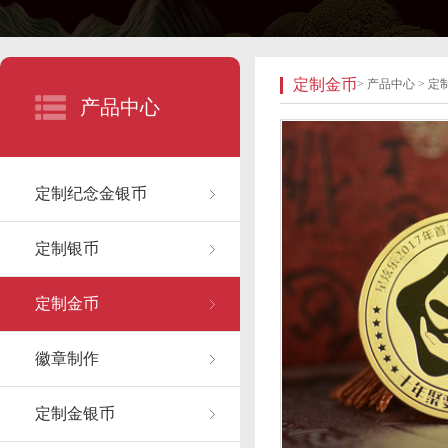
定制金币
>
产品中心
>
定
产品中心
定制纪念金银币
定制银币
定制金币
徽章制作
定制金银币