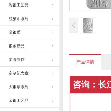
彩银工艺品
熊猫币系列
金银币
银条新品
奖牌制作
产品详情
定制纪念章
咨询：长
大铜章系列
金银工艺品