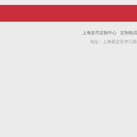
上海造币定制中心 定制电话：1381
地址：上海嘉定区华江路