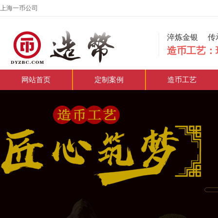
上海一币公司
淬炼金银
造币工艺：
网站首页
定制案例
造币工艺